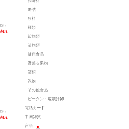
調味料
缶詰
飲料
税別）
麺類
売切れ
穀物類
漬物類
健康食品
野菜＆果物
酒類
乾物
その他食品
ピータン・塩漬け卵
電話カード
税別）
中国雑貨
売切れ
言語: