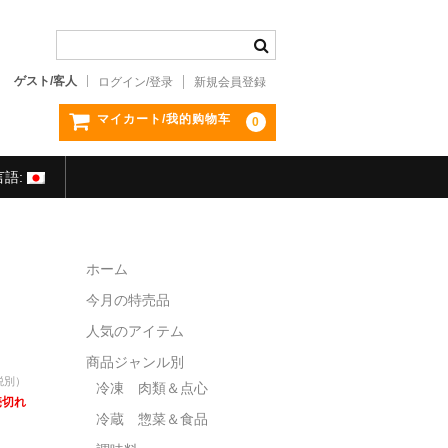
ゲスト/客人
ログイン/登录
新規会員登録
マイカート/我的购物车
0
言語:
ホーム
今月の特売品
人気のアイテム
商品ジャンル別
税別）
冷凍 肉類＆点心
売切れ
冷蔵 惣菜＆食品
）