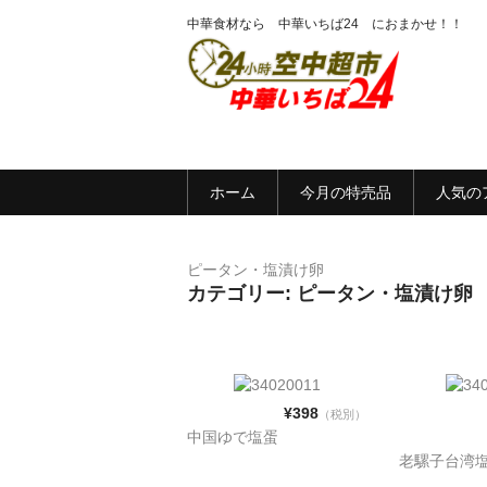
中華食材なら 中華いちば24 におまかせ！！
ホーム
今月の特売品
人気の
ピータン・塩漬け卵
カテゴリー: ピータン・塩漬け卵
¥398
（税別）
中国ゆで塩蛋
老騾子台湾