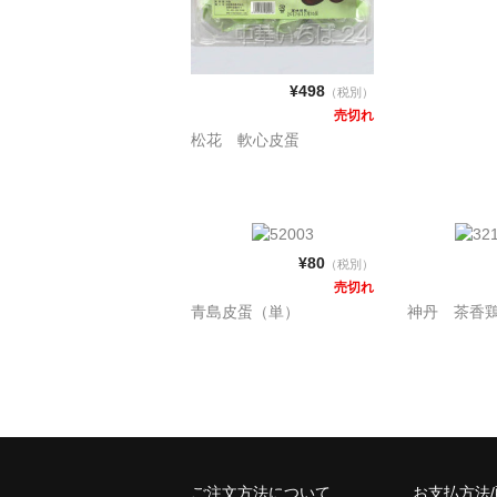
¥498
（税別）
売切れ
松花 軟心皮蛋
¥80
（税別）
売切れ
青島皮蛋（単）
神丹 茶香
ご注文方法について
お支払方法