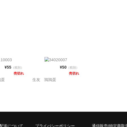
¥55
¥50
（税別）
（税別）
売切れ
売切れ
鶏蛋
生友 鶉鶉蛋
/配送について
プライバシーポリシー
通信販売(特定商取