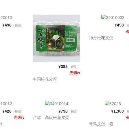
¥498
¥498
（税別）
（
神丹松花皮蛋
¥398
（税別）
売切れ
中国松花皮蛋
¥428
¥798
¥1,300
（税別）
（税別）
（
台湾 高級松花皮蛋
売切れ
L
青島皮蛋 箱