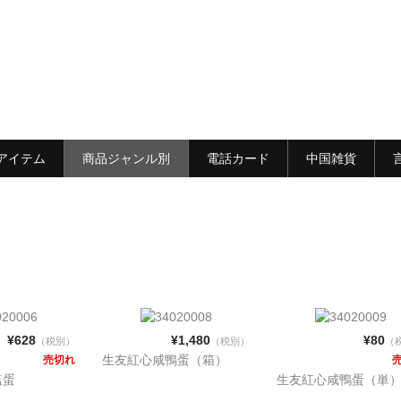
アイテム
商品ジャンル別
電話カード
中国雑貨
¥628
¥1,480
¥80
（税別）
（税別）
（
生友紅心咸鴨蛋（箱）
売切れ
塩蛋
生友紅心咸鴨蛋（単