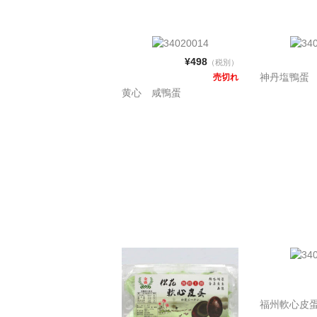
¥498
（税別）
神丹塩鴨蛋
売切れ
黄心 咸鴨蛋
福州軟心皮蛋