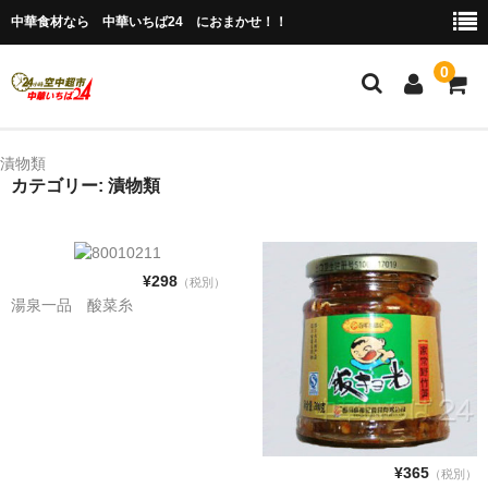
中華食材なら 中華いちば24 におまかせ！！
0
ホーム
漬物類
カテゴリー: 漬物類
今月の特売品
人気のアイテム
¥298
（税別）
商品ジャンル別
湯泉一品 酸菜糸
冷凍 肉類＆点心
冷蔵 惣菜＆食品
調味料
¥365
（税別）
缶詰