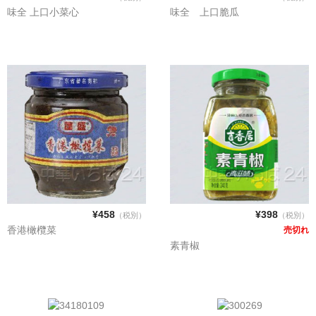
味全 上口小菜心
味全 上口脆瓜
¥458
¥398
（税別）
（税別）
香港橄欖菜
売切れ
素青椒