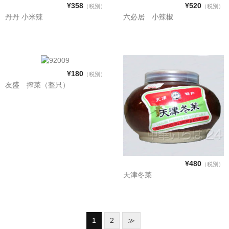
¥358
¥520
（税別）
（税別）
丹丹 小米辣
六必居 小辣椒
¥180
（税別）
友盛 搾菜（整只）
¥480
（税別）
天津冬菜
1
2
≫