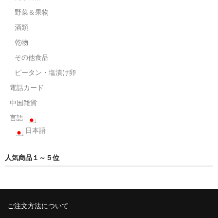
野菜＆果物
酒類
乾物
その他食品
ピータン・塩漬け卵
電話カード
中国雑貨
言語:
日本語
人気商品１～５位
ご注文方法について