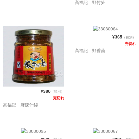
高福記 野竹笋
飲料
麺類
¥365
穀物類
（税別）
売切れ
漬物類
高福記 野香菌
健康食品
野菜＆果物
酒類
¥380
（税別）
売切れ
乾物
高福記 麻辣什錦
その他食品
ピータン・塩漬け卵