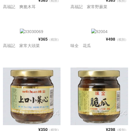
¥365
¥365
（税別）
（税別）
電話カード
高福記 爽脆木耳
高福記 家常野蕨菜
中国雑貨
言語:
日本語
¥365
¥498
（税別）
（税別）
高福記 家常大頭菜
味全 花瓜
¥350
¥298
（税別）
（税別）