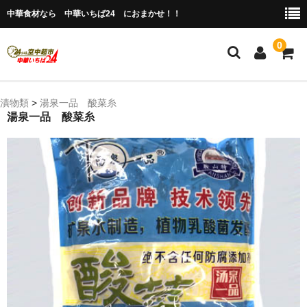
中華食材なら 中華いちば24 におまかせ！！
0
ホーム
漬物類
>
湯泉一品 酸菜糸
湯泉一品 酸菜糸
今月の特売品
人気のアイテム
商品ジャンル別
冷凍 肉類＆点心
冷蔵 惣菜＆食品
調味料
缶詰