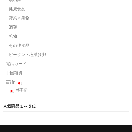
健康食品
野菜＆果物
酒類
乾物
その他食品
ピータン・塩漬け卵
電話カード
中国雑貨
言語:
日本語
人気商品１～５位