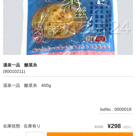
飲料
麺類
穀物類
漬物類
健康食品
湯泉一品 酸菜糸
(80010211)
野菜＆果物
湯泉一品 酸菜糸 400g
酒類
乾物
listNo : 0000018
その他食品
¥298
ピータン・塩漬け卵
在庫状態 : 在庫有り
¥298
（税別）