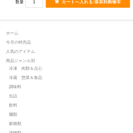
数量
電話カード
中国雑貨
言語:
ホーム
日本語
今月の特売品
人気のアイテム
商品ジャンル別
冷凍 肉類＆点心
冷蔵 惣菜＆食品
調味料
缶詰
飲料
麺類
穀物類
漬物類