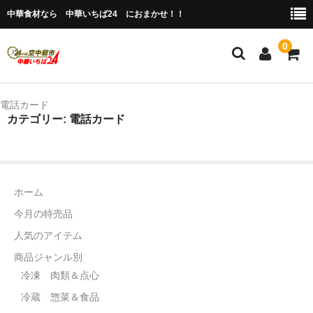
中華食材なら 中華いちば24 におまかせ！！
0
ホーム
電話カード
カテゴリー: 電話カード
今月の特売品
人気のアイテム
商品ジャンル別
ホーム
今月の特売品
冷凍 肉類＆点心
人気のアイテム
冷蔵 惣菜＆食品
商品ジャンル別
冷凍 肉類＆点心
調味料
冷蔵 惣菜＆食品
缶詰