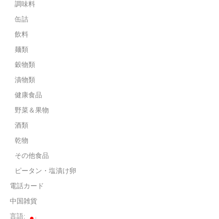
調味料
飲料
缶詰
飲料
麺類
麺類
穀物類
穀物類
漬物類
漬物類
健康食品
健康食品
野菜＆果物
野菜＆果物
酒類
乾物
酒類
その他食品
乾物
ピータン・塩漬け卵
その他食品
電話カード
中国雑貨
ピータン・塩漬け卵
言語: