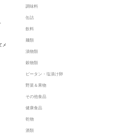
調味料
缶詰
。
飲料
麺類
てメ
漬物類
穀物類
ピータン・塩漬け卵
野菜＆果物
その他食品
健康食品
乾物
酒類