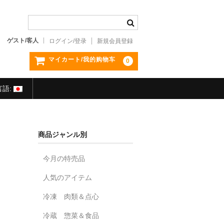
ゲスト/客人
ログイン/登录
新規会員登録
マイカート/我的购物车
0
言語:
商品ジャンル別
今月の特売品
人気のアイテム
冷凍 肉類＆点心
冷蔵 惣菜＆食品