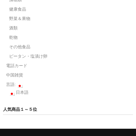
健康食品
野菜＆果物
酒類
乾物
その他食品
ピータン・塩漬け卵
電話カード
中国雑貨
言語:
日本語
人気商品１～５位