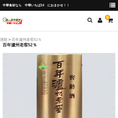
中華食材なら 中華いちば24 におまかせ！！
0
ホーム
酒類
>
百年瀘州老窖52％
百年瀘州老窖52％
今月の特売品
人気のアイテム
商品ジャンル別
冷凍 肉類＆点心
冷蔵 惣菜＆食品
調味料
缶詰