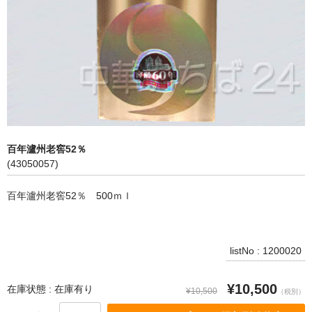
飲料
麺類
穀物類
漬物類
健康食品
百年瀘州老窖52％
(43050057)
野菜＆果物
百年瀘州老窖52％ 500ｍｌ
酒類
乾物
listNo : 1200020
その他食品
¥10,500
ピータン・塩漬け卵
在庫状態 : 在庫有り
¥10,500
（税別）