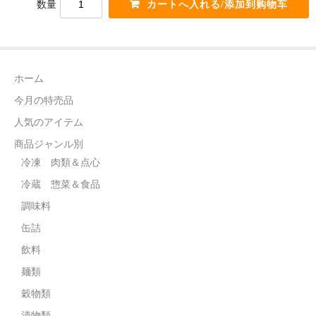
数量
電話カード
中国雑貨
言語:
ホーム
日本語
今月の特売品
人気のアイテム
商品ジャンル別
冷凍 肉類＆点心
冷蔵 惣菜＆食品
調味料
缶詰
飲料
麺類
穀物類
漬物類