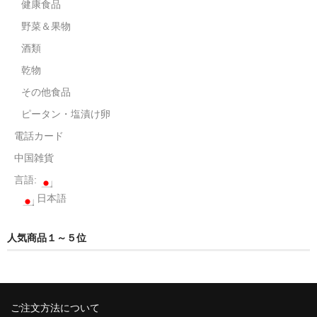
健康食品
野菜＆果物
酒類
乾物
その他食品
ピータン・塩漬け卵
電話カード
中国雑貨
言語:
日本語
人気商品１～５位
ご注文方法について