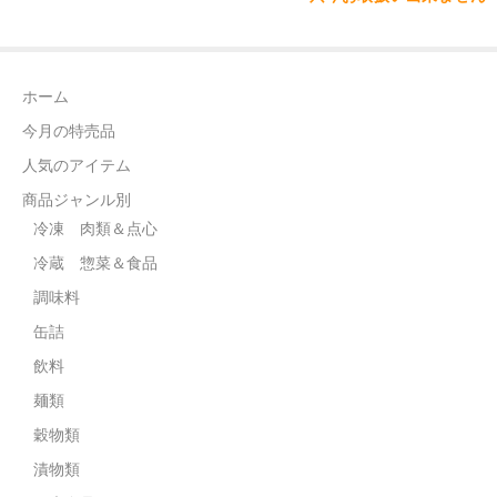
電話カード
中国雑貨
ホーム
言語:
今月の特売品
日本語
人気のアイテム
商品ジャンル別
冷凍 肉類＆点心
冷蔵 惣菜＆食品
調味料
缶詰
飲料
麺類
穀物類
漬物類