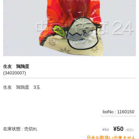
飲料
麺類
穀物類
漬物類
健康食品
生友 鶉鶉蛋
(34020007)
野菜＆果物
生友 鶉鶉蛋 3玉
酒類
乾物
listNo : 1160150
その他食品
¥50
ピータン・塩漬け卵
在庫状態 : 売切れ
¥50
（税別）
只今お取扱い出来ません