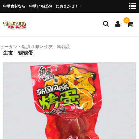
中華食材なら 中華いちば24 におまかせ！！
0
ホーム
ピータン・塩漬け卵
>
生友 鶉鶉蛋
生友 鶉鶉蛋
今月の特売品
人気のアイテム
商品ジャンル別
冷凍 肉類＆点心
冷蔵 惣菜＆食品
調味料
缶詰