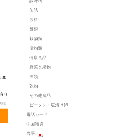
調味料
缶詰
飲料
麺類
穀物類
漬物類
健康食品
野菜＆果物
酒類
0030
乾物
庫有り
その他食品
税別）
ピータン・塩漬け卵
電話カード
中国雑貨
言語: