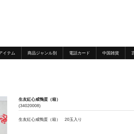
アイテム
商品ジャンル別
電話カード
中国雑貨
）
生友紅心咸鴨蛋（箱）
(34020008)
生友紅心咸鴨蛋（箱） 20玉入り