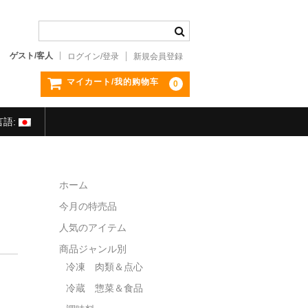
ゲスト/客人
ログイン/登录
新規会員登録
マイカート/我的购物车
0
言語:
ホーム
今月の特売品
人気のアイテム
商品ジャンル別
冷凍 肉類＆点心
冷蔵 惣菜＆食品