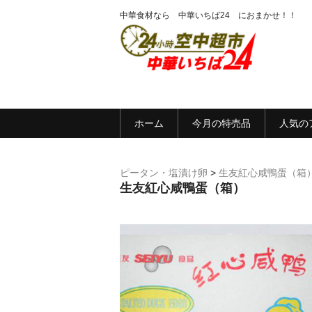
中華食材なら 中華いちば24 におまかせ！！
ホーム
今月の特売品
人気の
ピータン・塩漬け卵
>
生友紅心咸鴨蛋（箱
生友紅心咸鴨蛋（箱）