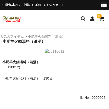
中華食材なら 中華いちば24 におまかせ！！
0
ホーム
人気のアイテム
>
小肥羊火鍋湯料（清湯）
小肥羊火鍋湯料（清湯）
今月の特売品
人気のアイテム
小肥羊火鍋湯料（清湯）
商品ジャンル別
(33110012)
冷凍 肉類＆点心
小肥羊火鍋湯料（清湯） 130ｇ
冷蔵 惣菜＆食品
調味料
listNo : 0000002
缶詰