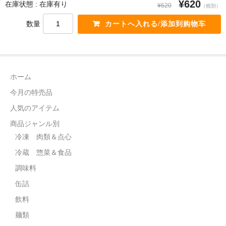
¥620
在庫状態 : 在庫有り
¥620
（税別）
飲料
数量
麺類
穀物類
ホーム
漬物類
今月の特売品
健康食品
人気のアイテム
野菜＆果物
商品ジャンル別
冷凍 肉類＆点心
酒類
冷蔵 惣菜＆食品
乾物
調味料
缶詰
その他食品
飲料
ピータン・塩漬け卵
麺類