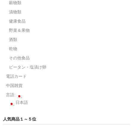
電話カード
穀物類
漬物類
中国雑貨
健康食品
言語:
野菜＆果物
日本語
酒類
乾物
その他食品
ピータン・塩漬け卵
電話カード
中国雑貨
言語:
日本語
人気商品１～５位