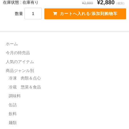
¥2,880
在庫状態 : 在庫有り
¥2,880
（税別）
飲料
数量
麺類
穀物類
ホーム
漬物類
今月の特売品
健康食品
人気のアイテム
野菜＆果物
商品ジャンル別
冷凍 肉類＆点心
酒類
冷蔵 惣菜＆食品
乾物
調味料
缶詰
その他食品
飲料
ピータン・塩漬け卵
麺類