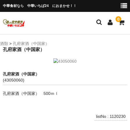
中華食材なら 中華いちば24 におまかせ！！
0
ホーム
酒類
>
孔府家酒（中国家）
孔府家酒（中国家）
今月の特売品
人気のアイテム
孔府家酒（中国家）
商品ジャンル別
(43050060)
冷凍 肉類＆点心
孔府家酒（中国家） 500ｍｌ
冷蔵 惣菜＆食品
調味料
listNo : 1120230
缶詰