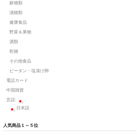
電話カード
穀物類
漬物類
中国雑貨
健康食品
言語:
野菜＆果物
日本語
酒類
乾物
その他食品
ピータン・塩漬け卵
電話カード
中国雑貨
言語:
日本語
人気商品１～５位