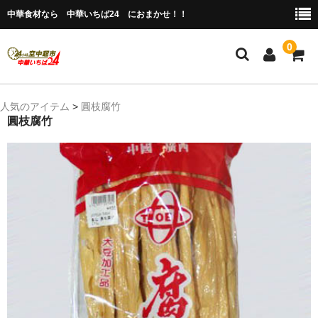
中華食材なら 中華いちば24 におまかせ！！
0
ホーム
人気のアイテム
>
圓枝腐竹
圓枝腐竹
今月の特売品
人気のアイテム
商品ジャンル別
冷凍 肉類＆点心
冷蔵 惣菜＆食品
調味料
缶詰