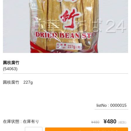
飲料
麺類
穀物類
漬物類
健康食品
圓枝腐竹
(54063)
野菜＆果物
圓枝腐竹 227g
酒類
乾物
listNo : 0000015
その他食品
¥480
ピータン・塩漬け卵
在庫状態 : 在庫有り
¥480
（税別）