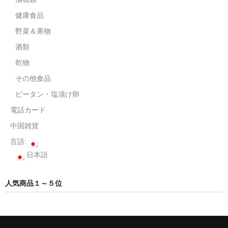
健康食品
野菜＆果物
酒類
乾物
その他食品
ピータン・塩漬け卵
電話カード
中国雑貨
言語:
日本語
人気商品１～５位