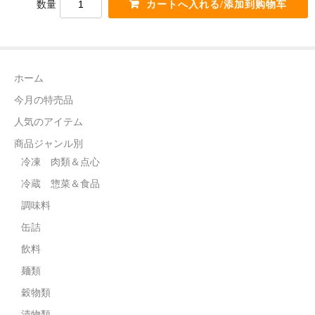
数量
電話カード
中国雑貨
言語:
ホーム
日本語
今月の特売品
人気のアイテム
商品ジャンル別
冷凍 肉類＆点心
冷蔵 惣菜＆食品
調味料
缶詰
飲料
麺類
穀物類
漬物類