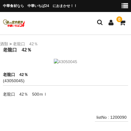
中華食材なら 中華いちば24 におまかせ！！
0
ホーム
酒類
>
老龍口 42％
老龍口 42％
今月の特売品
人気のアイテム
老龍口 42％
商品ジャンル別
(43050045)
冷凍 肉類＆点心
老龍口 42％ 500ｍｌ
冷蔵 惣菜＆食品
調味料
listNo : 1200090
缶詰