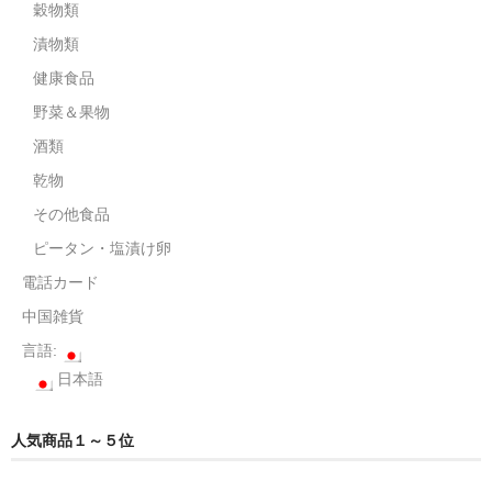
電話カード
穀物類
漬物類
中国雑貨
健康食品
言語:
野菜＆果物
日本語
酒類
乾物
その他食品
ピータン・塩漬け卵
電話カード
中国雑貨
言語:
日本語
人気商品１～５位