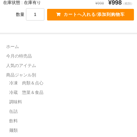
¥998
在庫状態 : 在庫有り
¥998
（税別）
飲料
数量
麺類
穀物類
ホーム
漬物類
今月の特売品
健康食品
人気のアイテム
野菜＆果物
商品ジャンル別
冷凍 肉類＆点心
酒類
冷蔵 惣菜＆食品
乾物
調味料
缶詰
その他食品
飲料
ピータン・塩漬け卵
麺類