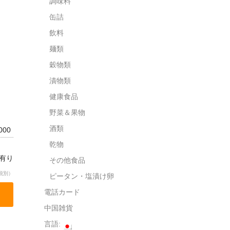
調味料
缶詰
飲料
麺類
穀物類
漬物類
健康食品
野菜＆果物
酒類
0000
乾物
庫有り
その他食品
税別）
ピータン・塩漬け卵
電話カード
中国雑貨
言語: