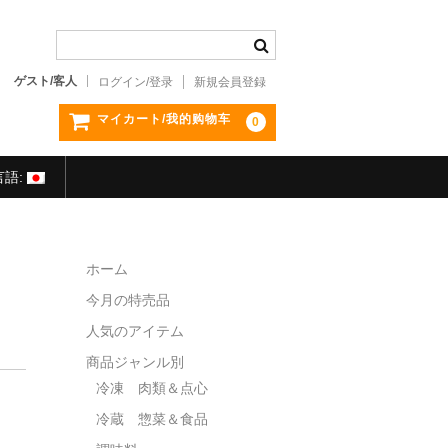
ゲスト/客人
ログイン/登录
新規会員登録
マイカート/我的购物车
0
言語:
ホーム
今月の特売品
人気のアイテム
商品ジャンル別
冷凍 肉類＆点心
冷蔵 惣菜＆食品