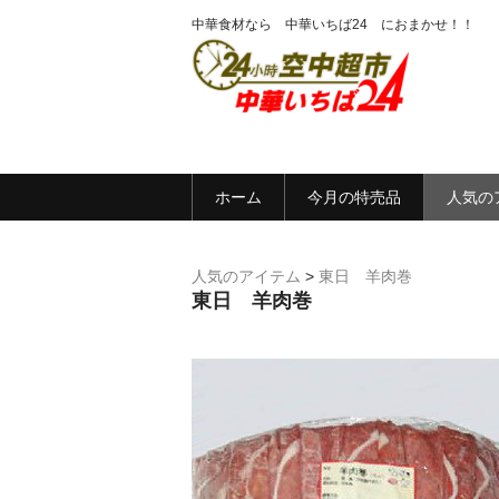
中華食材なら 中華いちば24 におまかせ！！
ホーム
今月の特売品
人気の
人気のアイテム
>
東日 羊肉巻
東日 羊肉巻