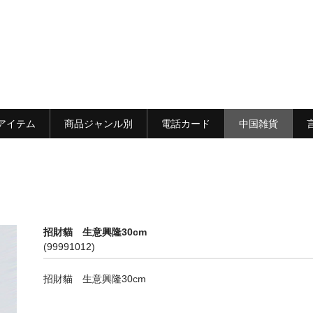
アイテム
商品ジャンル別
電話カード
中国雑貨
招財貓 生意興隆30cm
(99991012)
招財貓 生意興隆30cm