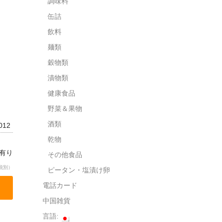
調味料
缶詰
飲料
麺類
穀物類
漬物類
健康食品
野菜＆果物
酒類
1012
乾物
庫有り
その他食品
税別）
ピータン・塩漬け卵
電話カード
中国雑貨
言語: