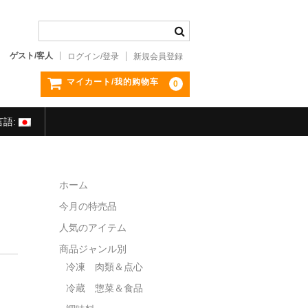
ゲスト/客人
ログイン/登录
新規会員登録
マイカート/我的购物车
0
言語:
ホーム
今月の特売品
人気のアイテム
商品ジャンル別
冷凍 肉類＆点心
冷蔵 惣菜＆食品