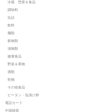
冷蔵 惣菜＆食品
調味料
缶詰
飲料
麺類
穀物類
漬物類
健康食品
野菜＆果物
酒類
乾物
その他食品
ピータン・塩漬け卵
電話カード
中国雑貨