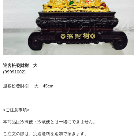
飲料
麺類
穀物類
漬物類
健康食品
迎客松發財樹 大
(99991002)
野菜＆果物
迎客松發財樹 大 45cm
酒類
乾物
<ご注意事項>
その他食品
本商品は冷凍便・冷蔵便とは一緒にできません。
ピータン・塩漬け卵
ご注文の際は、別途送料を追加で頂きます。