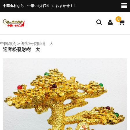
中華食材なら 中華いちば24 におまかせ！！
0
ホーム
中国雑貨
>
迎客松發財樹 大
迎客松發財樹 大
今月の特売品
人気のアイテム
商品ジャンル別
冷凍 肉類＆点心
冷蔵 惣菜＆食品
調味料
缶詰