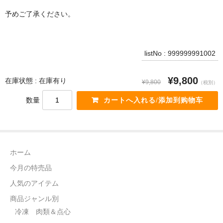
電話カード
予めご了承ください。
中国雑貨
言語:
listNo : 999999991002
日本語
¥9,800
在庫状態 : 在庫有り
¥9,800
（税別）
数量
ホーム
今月の特売品
人気のアイテム
商品ジャンル別
冷凍 肉類＆点心