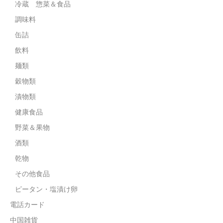
冷蔵 惣菜＆食品
調味料
缶詰
飲料
麺類
穀物類
漬物類
健康食品
野菜＆果物
酒類
乾物
その他食品
ピータン・塩漬け卵
電話カード
中国雑貨