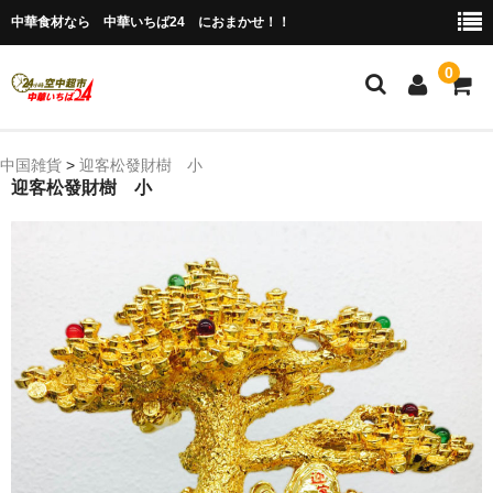
中華食材なら 中華いちば24 におまかせ！！
0
ホーム
中国雑貨
>
迎客松發財樹 小
迎客松發財樹 小
今月の特売品
人気のアイテム
商品ジャンル別
冷凍 肉類＆点心
冷蔵 惣菜＆食品
調味料
缶詰