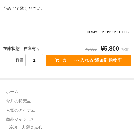
電話カード
予めご了承ください。
中国雑貨
言語:
listNo : 999999991002
日本語
¥5,800
在庫状態 : 在庫有り
¥5,800
（税別）
数量
ホーム
今月の特売品
人気のアイテム
商品ジャンル別
冷凍 肉類＆点心