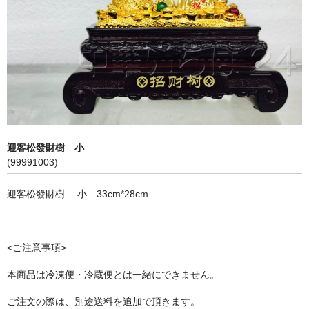
飲料
麺類
穀物類
漬物類
健康食品
迎客松發財樹 小
(99991003)
野菜＆果物
迎客松發財樹 小 33cm*28cm
酒類
乾物
<ご注意事項>
その他食品
本商品は冷凍便・冷蔵便とは一緒にできません。
ピータン・塩漬け卵
ご注文の際は、別途送料を追加で頂きます。