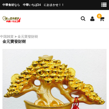
中華食材なら 中華いちば24 におまかせ！！
0
ホーム
中国雑貨
>
金元寶發財樹
金元寶發財樹
今月の特売品
人気のアイテム
商品ジャンル別
冷凍 肉類＆点心
冷蔵 惣菜＆食品
調味料
缶詰