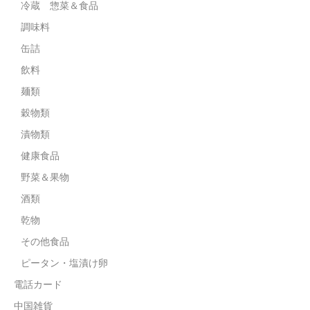
冷蔵 惣菜＆食品
調味料
缶詰
飲料
麺類
穀物類
漬物類
健康食品
野菜＆果物
酒類
乾物
その他食品
ピータン・塩漬け卵
電話カード
中国雑貨