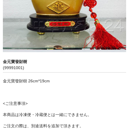
飲料
麺類
穀物類
漬物類
健康食品
金元寶發財樹
(99991001)
野菜＆果物
金元寶發財樹 26cm*19cm
酒類
乾物
<ご注意事項>
その他食品
本商品は冷凍便・冷蔵便とは一緒にできません。
ピータン・塩漬け卵
ご注文の際は、別途送料を追加で頂きます。