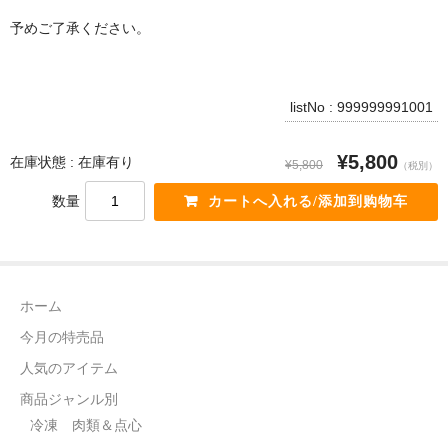
電話カード
予めご了承ください。
中国雑貨
言語:
listNo : 999999991001
日本語
¥5,800
在庫状態 : 在庫有り
¥5,800
（税別）
数量
ホーム
今月の特売品
人気のアイテム
商品ジャンル別
冷凍 肉類＆点心