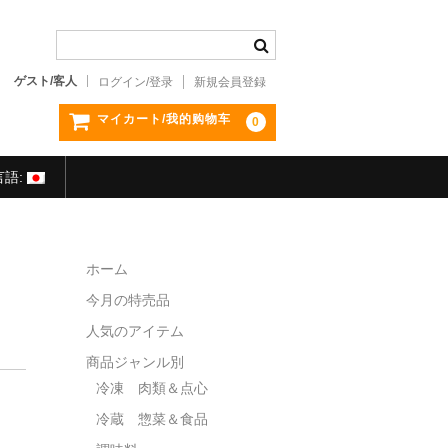
ゲスト/客人
ログイン/登录
新規会員登録
マイカート/我的购物车
0
言語:
ホーム
今月の特売品
人気のアイテム
商品ジャンル別
冷凍 肉類＆点心
冷蔵 惣菜＆食品