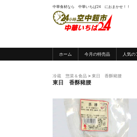
中華食材なら 中華いちば24 におまかせ！！
ホーム
今月の特売品
人気の
冷蔵 惣菜＆食品
>
東日 香酥豬腰
東日 香酥豬腰