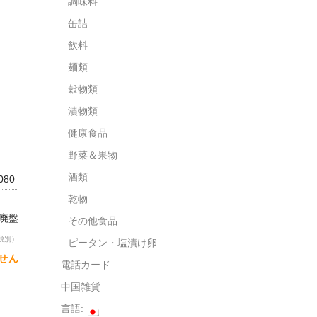
調味料
缶詰
飲料
麺類
穀物類
漬物類
健康食品
野菜＆果物
酒類
0080
乾物
 廃盤
その他食品
税別）
ピータン・塩漬け卵
せん
電話カード
中国雑貨
言語: