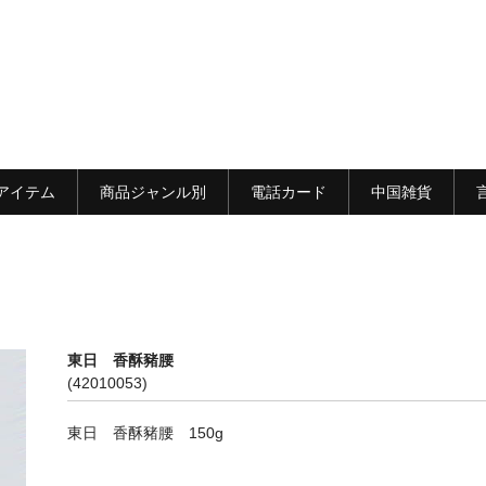
アイテム
商品ジャンル別
電話カード
中国雑貨
東日 香酥豬腰
(42010053)
東日 香酥豬腰 150g