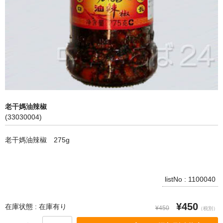
飲料
麺類
穀物類
漬物類
健康食品
老干媽油辣椒
(33030004)
野菜＆果物
老干媽油辣椒 275g
酒類
乾物
listNo : 1100040
その他食品
¥450
ピータン・塩漬け卵
在庫状態 : 在庫有り
¥450
（税別）