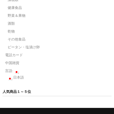
健康食品
野菜＆果物
酒類
乾物
その他食品
ピータン・塩漬け卵
電話カード
中国雑貨
言語:
日本語
人気商品１～５位