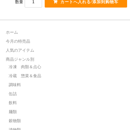
数量
電話カード
中国雑貨
言語:
ホーム
日本語
今月の特売品
人気のアイテム
商品ジャンル別
冷凍 肉類＆点心
冷蔵 惣菜＆食品
調味料
缶詰
飲料
麺類
穀物類
漬物類