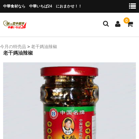
中華食材なら 中華いちば24 におまかせ！！
0
ホーム
今月の特売品
>
老干媽油辣椒
老干媽油辣椒
今月の特売品
人気のアイテム
商品ジャンル別
冷凍 肉類＆点心
冷蔵 惣菜＆食品
調味料
缶詰