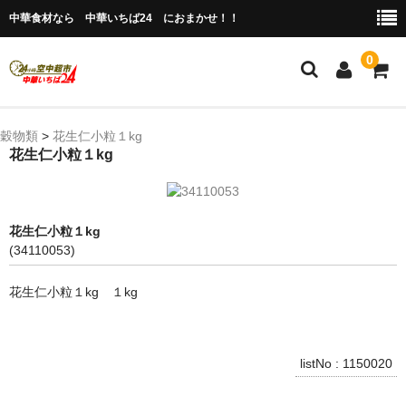
中華食材なら 中華いちば24 におまかせ！！
0
ホーム
穀物類
>
花生仁小粒１kg
花生仁小粒１kg
今月の特売品
人気のアイテム
花生仁小粒１kg
商品ジャンル別
(34110053)
冷凍 肉類＆点心
花生仁小粒１kg １kg
冷蔵 惣菜＆食品
調味料
listNo : 1150020
缶詰