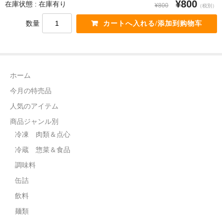
¥800
在庫状態 : 在庫有り
¥800
（税別）
飲料
数量
麺類
穀物類
ホーム
漬物類
今月の特売品
健康食品
人気のアイテム
野菜＆果物
商品ジャンル別
冷凍 肉類＆点心
酒類
冷蔵 惣菜＆食品
乾物
調味料
缶詰
その他食品
飲料
ピータン・塩漬け卵
麺類