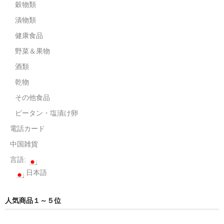
電話カード
穀物類
漬物類
中国雑貨
健康食品
言語:
野菜＆果物
日本語
酒類
乾物
その他食品
ピータン・塩漬け卵
電話カード
中国雑貨
言語:
日本語
人気商品１～５位