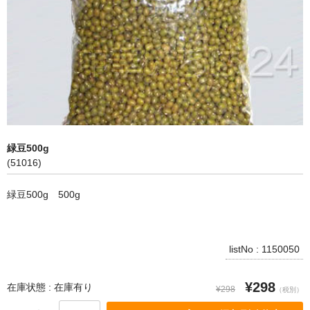
飲料
麺類
穀物類
漬物類
健康食品
緑豆500g
(51016)
野菜＆果物
緑豆500g 500g
酒類
乾物
listNo : 1150050
その他食品
¥298
ピータン・塩漬け卵
在庫状態 : 在庫有り
¥298
（税別）