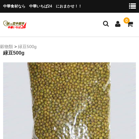
中華食材なら 中華いちば24 におまかせ！！
0
ホーム
穀物類
>
緑豆500g
緑豆500g
今月の特売品
人気のアイテム
商品ジャンル別
冷凍 肉類＆点心
冷蔵 惣菜＆食品
調味料
缶詰