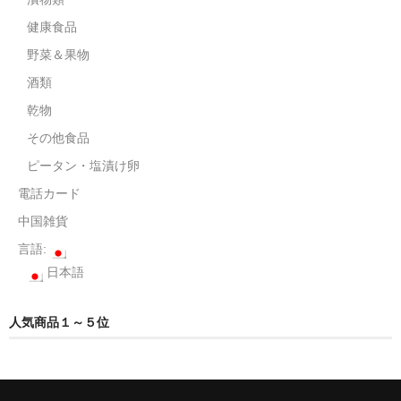
健康食品
野菜＆果物
酒類
乾物
その他食品
ピータン・塩漬け卵
電話カード
中国雑貨
言語:
日本語
人気商品１～５位