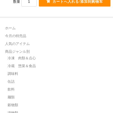
数量
電話カード
中国雑貨
言語:
ホーム
日本語
今月の特売品
人気のアイテム
商品ジャンル別
冷凍 肉類＆点心
冷蔵 惣菜＆食品
調味料
缶詰
飲料
麺類
穀物類
漬物類