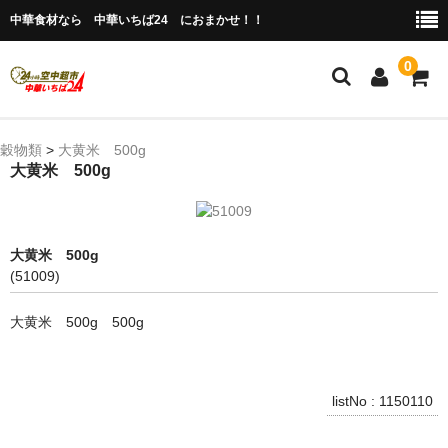
中華食材なら 中華いちば24 におまかせ！！
0
ホーム
穀物類
>
大黄米 500g
大黄米 500g
今月の特売品
人気のアイテム
大黄米 500g
商品ジャンル別
(51009)
冷凍 肉類＆点心
大黄米 500g 500g
冷蔵 惣菜＆食品
調味料
listNo : 1150110
缶詰