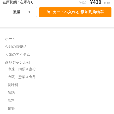
¥430
在庫状態 : 在庫有り
¥430
（税別）
飲料
数量
麺類
穀物類
ホーム
漬物類
今月の特売品
健康食品
人気のアイテム
野菜＆果物
商品ジャンル別
冷凍 肉類＆点心
酒類
冷蔵 惣菜＆食品
乾物
調味料
缶詰
その他食品
飲料
ピータン・塩漬け卵
麺類