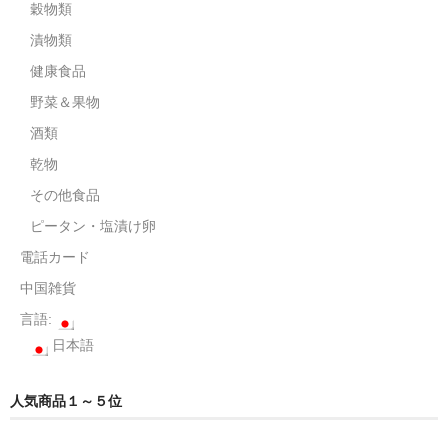
電話カード
穀物類
漬物類
中国雑貨
健康食品
言語:
野菜＆果物
日本語
酒類
乾物
その他食品
ピータン・塩漬け卵
電話カード
中国雑貨
言語:
日本語
人気商品１～５位