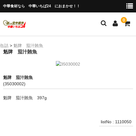
中華食材なら 中華いちば24 におまかせ！！
0
ホーム
缶詰
>
魁牌 茄汁賄魚
魁牌 茄汁賄魚
今月の特売品
人気のアイテム
魁牌 茄汁賄魚
商品ジャンル別
(35030002)
冷凍 肉類＆点心
魁牌 茄汁賄魚 397g
冷蔵 惣菜＆食品
調味料
listNo : 1110050
缶詰