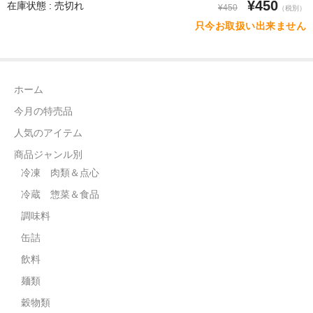
¥450
在庫状態 : 売切れ
¥450
（税別）
飲料
只今お取扱い出来ません
麺類
穀物類
ホーム
今月の特売品
漬物類
人気のアイテム
健康食品
商品ジャンル別
野菜＆果物
冷凍 肉類＆点心
冷蔵 惣菜＆食品
酒類
調味料
乾物
缶詰
その他食品
飲料
麺類
ピータン・塩漬け卵
穀物類