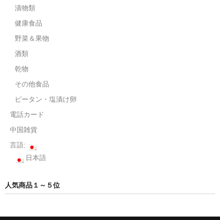
電話カード
漬物類
健康食品
中国雑貨
野菜＆果物
言語:
酒類
日本語
乾物
その他食品
ピータン・塩漬け卵
電話カード
中国雑貨
言語:
日本語
人気商品１～５位