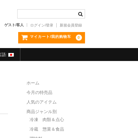
ゲスト/客人
ログイン/登录
新規会員登録
マイカート/我的购物车
0
言語:
ホーム
今月の特売品
人気のアイテム
商品ジャンル別
冷凍 肉類＆点心
冷蔵 惣菜＆食品