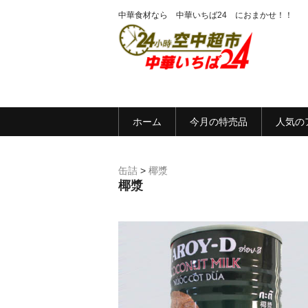
中華食材なら 中華いちば24 におまかせ！！
ホーム
今月の特売品
人気の
缶詰
>
椰漿
椰漿