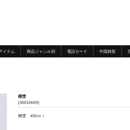
アイテム
商品ジャンル別
電話カード
中国雑貨
椰漿
(36010049)
椰漿 400ｍｌ