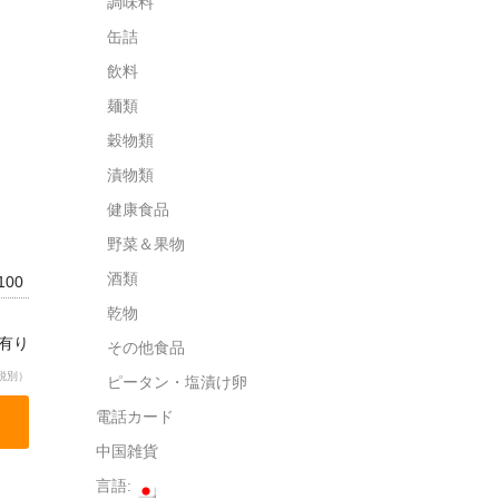
調味料
缶詰
飲料
麺類
穀物類
漬物類
健康食品
野菜＆果物
酒類
0100
乾物
庫有り
その他食品
税別）
ピータン・塩漬け卵
電話カード
中国雑貨
言語: