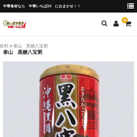
中華食材なら 中華いちば24 におまかせ！！
0
ホーム
飲料
>
泰山 黒糖八宝粥
泰山 黒糖八宝粥
今月の特売品
人気のアイテム
商品ジャンル別
冷凍 肉類＆点心
冷蔵 惣菜＆食品
調味料
缶詰