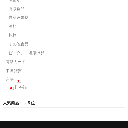
健康食品
野菜＆果物
酒類
乾物
その他食品
ピータン・塩漬け卵
電話カード
中国雑貨
言語:
日本語
人気商品１～５位