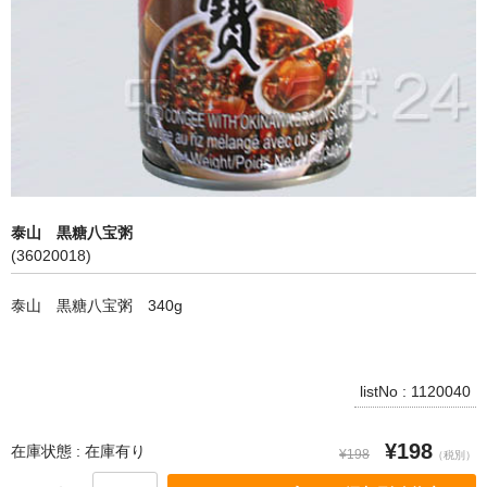
飲料
麺類
穀物類
漬物類
健康食品
泰山 黒糖八宝粥
(36020018)
野菜＆果物
泰山 黒糖八宝粥 340g
酒類
乾物
listNo : 1120040
その他食品
¥198
ピータン・塩漬け卵
在庫状態 : 在庫有り
¥198
（税別）