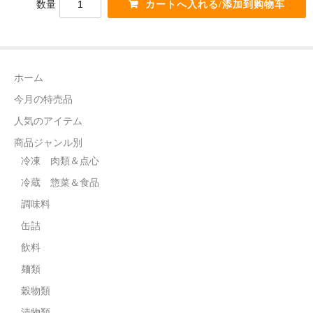
数量
電話カード
中国雑貨
言語:
ホーム
日本語
今月の特売品
人気のアイテム
商品ジャンル別
冷凍 肉類＆点心
冷蔵 惣菜＆食品
調味料
缶詰
飲料
麺類
穀物類
漬物類