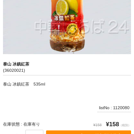
飲料
麺類
穀物類
漬物類
健康食品
泰山 冰鎮紅茶
(36020021)
野菜＆果物
泰山 冰鎮紅茶 535ml
酒類
乾物
listNo : 1120080
その他食品
¥158
ピータン・塩漬け卵
在庫状態 : 在庫有り
¥158
（税別）