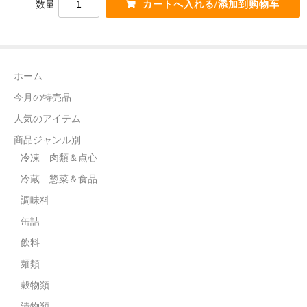
数量
電話カード
中国雑貨
言語:
ホーム
日本語
今月の特売品
人気のアイテム
商品ジャンル別
冷凍 肉類＆点心
冷蔵 惣菜＆食品
調味料
缶詰
飲料
麺類
穀物類
漬物類