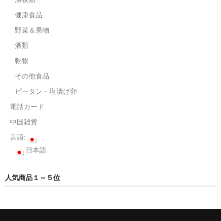
健康食品
野菜＆果物
酒類
乾物
その他食品
ピータン・塩漬け卵
電話カード
中国雑貨
言語:
日本語
人気商品１～５位