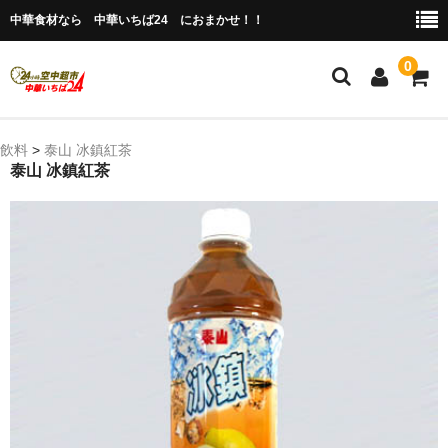
中華食材なら 中華いちば24 におまかせ！！
0
ホーム
飲料
>
泰山 冰鎮紅茶
泰山 冰鎮紅茶
今月の特売品
人気のアイテム
商品ジャンル別
冷凍 肉類＆点心
冷蔵 惣菜＆食品
調味料
缶詰