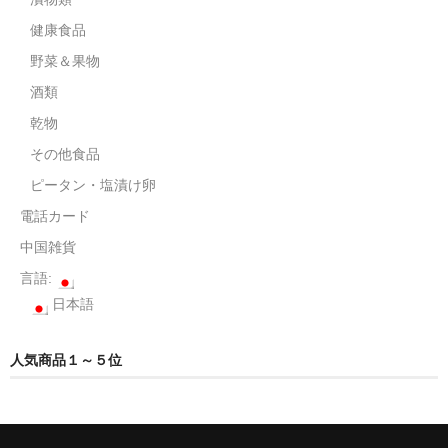
健康食品
野菜＆果物
酒類
乾物
その他食品
ピータン・塩漬け卵
電話カード
中国雑貨
言語:
日本語
人気商品１～５位