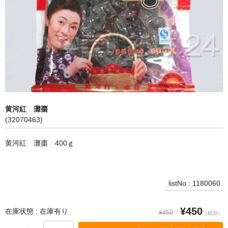
飲料
麺類
穀物類
漬物類
健康食品
黄河紅 灘棗
(32070463)
野菜＆果物
黄河紅 灘棗 400ｇ
酒類
乾物
listNo : 1180060
その他食品
¥450
ピータン・塩漬け卵
在庫状態 : 在庫有り
¥450
（税別）