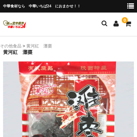
中華食材なら 中華いちば24 におまかせ！！
0
ホーム
その他食品
>
黄河紅 灘棗
黄河紅 灘棗
今月の特売品
人気のアイテム
商品ジャンル別
冷凍 肉類＆点心
冷蔵 惣菜＆食品
調味料
缶詰