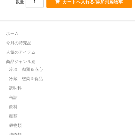
数量
電話カード
中国雑貨
言語:
ホーム
日本語
今月の特売品
人気のアイテム
商品ジャンル別
冷凍 肉類＆点心
冷蔵 惣菜＆食品
調味料
缶詰
飲料
麺類
穀物類
漬物類