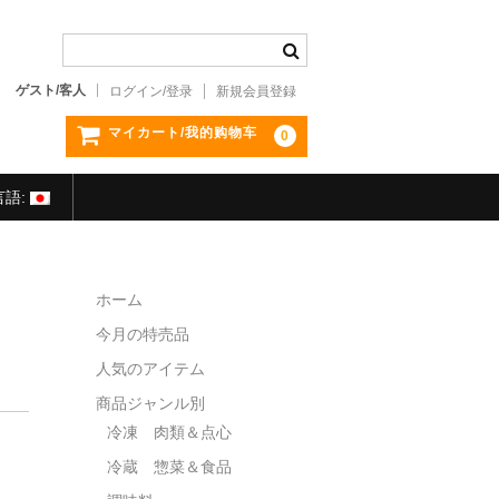
ゲスト/客人
ログイン/登录
新規会員登録
マイカート/我的购物车
0
言語:
ホーム
今月の特売品
人気のアイテム
商品ジャンル別
冷凍 肉類＆点心
冷蔵 惣菜＆食品