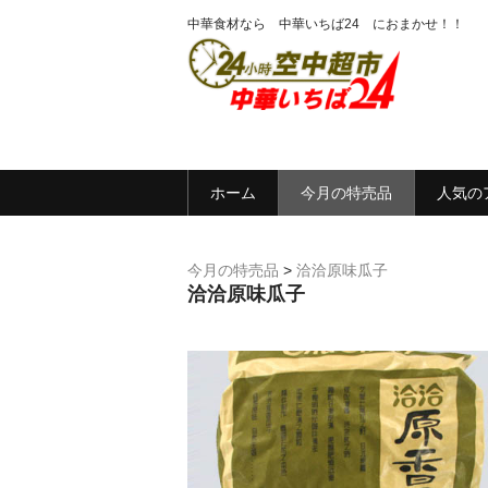
中華食材なら 中華いちば24 におまかせ！！
ホーム
今月の特売品
人気の
今月の特売品
>
洽洽原味瓜子
洽洽原味瓜子