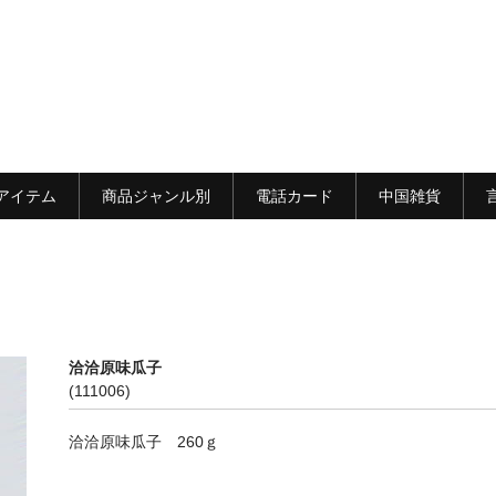
アイテム
商品ジャンル別
電話カード
中国雑貨
洽洽原味瓜子
(111006)
洽洽原味瓜子 260ｇ