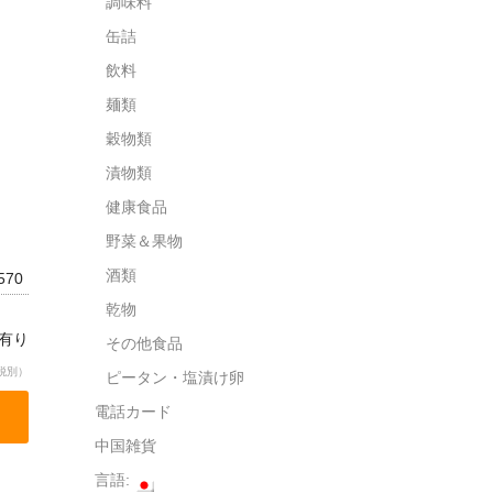
調味料
缶詰
飲料
麺類
穀物類
漬物類
健康食品
野菜＆果物
酒類
0570
乾物
庫有り
その他食品
税別）
ピータン・塩漬け卵
電話カード
中国雑貨
言語: