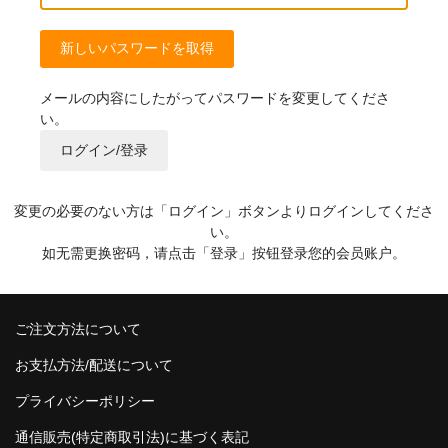
飲料
麺類
メールの内容にしたがってパスワードを変更してくださ
い。
穀物類
ログイン/登录
漬物類
健康食品
変更の必要のない方は「ログイン」ボタンよりログインしてくださ
い。
野菜＆果物
如无需更换密码，请点击「登录」按钮登录您的会员账户。
酒類
ご注文方法について
乾物
お支払方法/配送について
その他食品
プライバシーポリシー
ピータン・塩漬け卵
通信販売(特定商取引法)に基づく表記