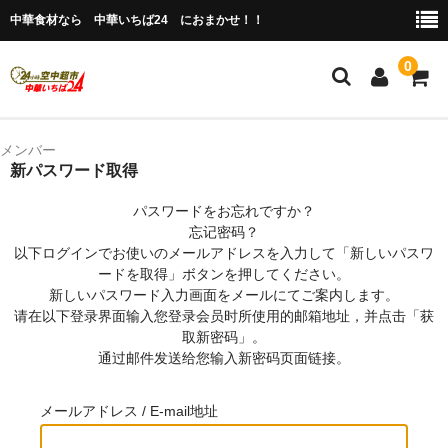
中華食材なら 中華いちば24 におまかせ！！
0
ホーム
メンバー
新パスワード取得
今月の特売品
パスワードをお忘れですか？
人気のアイテム
忘记密码？
以下ログインでお使いのメールアドレスを入力して「新しいパスワ
商品ジャンル別
ードを取得」ボタンを押してください。
新しいパスワード入力画面をメールにてご案内します。
冷凍 肉類＆点心
请在以下登录界面输入您登录会员时所使用的邮箱地址，并点击「获
取新密码」。
冷蔵 惣菜＆食品
通过邮件发送给您输入新密码页面链接。
調味料
メールアドレス / E-mail地址
缶詰