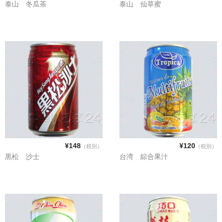
泰山 冬瓜茶
泰山 仙草蜜
飲料
麺類
穀物類
漬物類
健康食品
野菜＆果物
酒類
¥148
¥120
（税別）
（税別）
黒松 沙士
台湾 綜合果汁
乾物
その他食品
ピータン・塩漬け卵