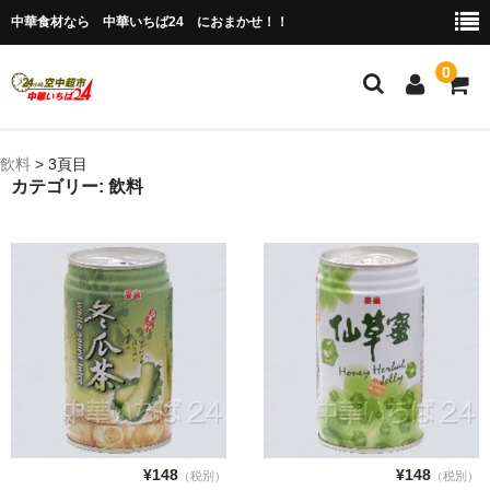
中華食材なら 中華いちば24 におまかせ！！
0
ホーム
飲料
>
3頁目
カテゴリー: 飲料
今月の特売品
人気のアイテム
商品ジャンル別
冷凍 肉類＆点心
冷蔵 惣菜＆食品
調味料
¥148
¥148
（税別）
（税別）
缶詰