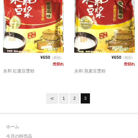
¥650
¥650
（税別）
（税別）
売切れ
売切れ
永和 紅棗豆漿粉
永和 燕麦豆漿粉
≪
1
2
3
ホーム
今月の特売品