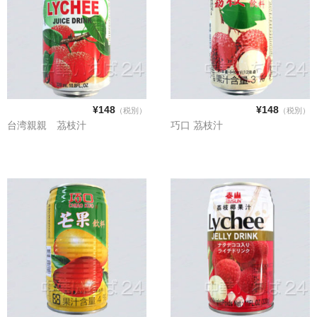
電話カード
中国雑貨
言語:
日本語
¥148
¥148
（税別）
（税別）
台湾親親 茘枝汁
巧口 茘枝汁