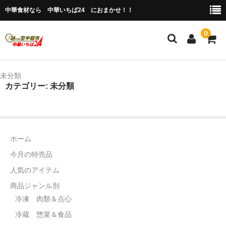
中華食材なら 中華いちば24 におまかせ！！
0
ホーム
未分類
カテゴリー: 未分類
今月の特売品
人気のアイテム
商品ジャンル別
ホーム
今月の特売品
冷凍 肉類＆点心
人気のアイテム
冷蔵 惣菜＆食品
商品ジャンル別
冷凍 肉類＆点心
調味料
冷蔵 惣菜＆食品
缶詰