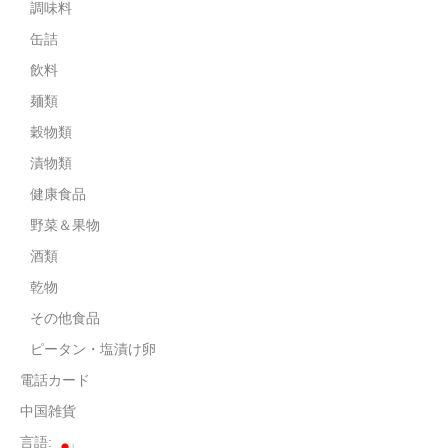
調味料
飲料
缶詰
飲料
麺類
麺類
穀物類
穀物類
漬物類
漬物類
健康食品
健康食品
野菜＆果物
野菜＆果物
酒類
乾物
酒類
その他食品
乾物
ピータン・塩漬け卵
その他食品
電話カード
中国雑貨
ピータン・塩漬け卵
言語: